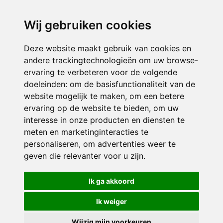
directieikcpalet@siko.nl
Wij gebruiken cookies
ONDERDEEL VAN
Deze website maakt gebruik van cookies en
andere trackingtechnologieën om uw browse-
ervaring te verbeteren voor de volgende
doeleinden:
om de basisfunctionaliteit van de
website mogelijk te maken
,
om een betere
ervaring op de website te bieden
,
om uw
interesse in onze producten en diensten te
© 2026 IKC ’t Palet | Alle rechten voorbehouden
meten en marketinginteracties te
personaliseren
,
om advertenties weer te
Privacy policy
|
Disclaimer
|
Klachtenregeling
|
RSIN en Anbi
|
Cookie
geven die relevanter voor u zijn
.
voorkeuren
Crealisatie
The MindOffice
Ik ga akkoord
Ik weiger
Wijzig mijn voorkeuren