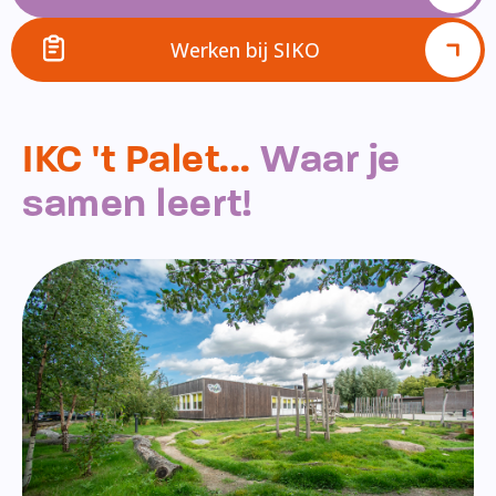
Werken bij SIKO
IKC 't Palet...
Waar je
samen leert!