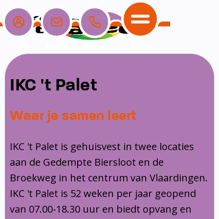
Login
E-mail
Bellen
Menu
School
Ouders
Opvang
Communicatie
IKC 't Palet
Home
School
Ons onderwijs
Nieuwe ouders
Dagopvang
Schoolpraat app
Waar je samen leert
Ouders
Ons team
Overblijf
Peuterspeelzaal
Opvang
Schoolgids
Ouderraad
Buitenschoolse opvang
IKC 't Palet is gehuisvest in twee locaties
Communicatie
aan de Gedempte Biersloot en de
Leerlingenzorg
Medezeggenschapsraad
Broekweg in het centrum van Vlaardingen.
Contact
Privacy
Klachtenregeling
IKC 't Palet is 52 weken per jaar geopend
Vakanties en lesvrije dagen
van 07.00-18.30 uur en biedt opvang en