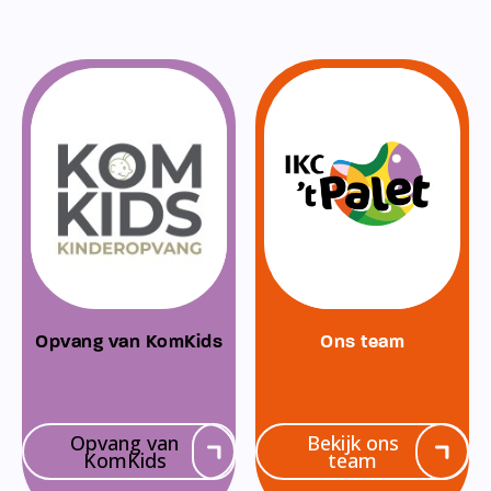
Opvang van KomKids
Ons team
Opvang van
Bekijk ons
KomKids
team