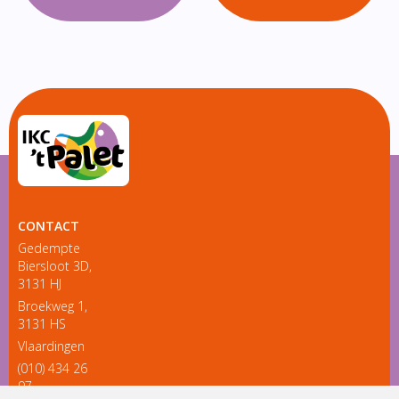
CONTACT
Gedempte
Biersloot 3D,
3131 HJ
Broekweg 1,
3131 HS
Vlaardingen
(010) 434 26
97