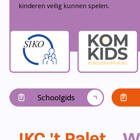
kinderen veilig kunnen spelen.
Schoolgids
IKC 't Palet...
W