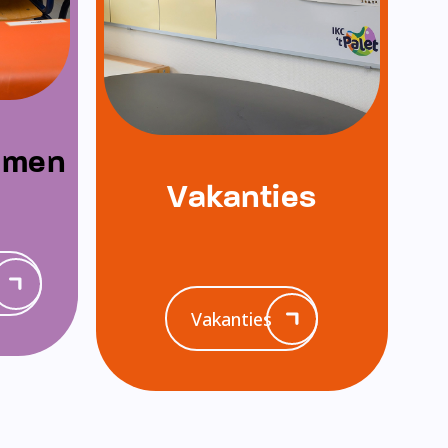
emen
Vakanties
Vakanties