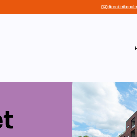
directieikcpal
et