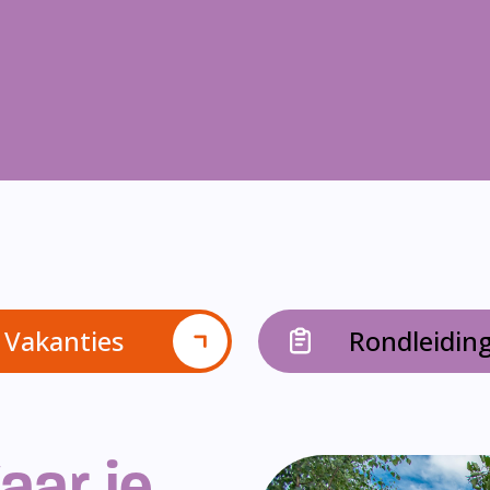
Vakanties
Rondleidin
aar je