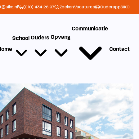
et@siko.nl
(010) 434 26 97
Zoeken
Vacatures
Ouderapp
SIKO
Communicatie
Opvang
Ouders
School
Home
Contact