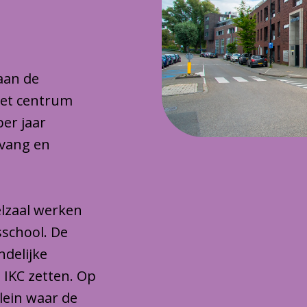
 aan de
het centrum
per jaar
pvang en
lzaal werken
sschool. De
ndelijke
 IKC zetten. Op
plein waar de