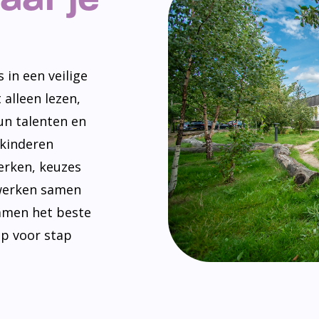
 in een veilige
 alleen lezen,
un talenten en
 kinderen
erken, keuzes
werken samen
amen het beste
ap voor stap