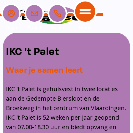
Login
E-mail
Bellen
Menu
School
Ouders
Opvang
Communicatie
IKC 't Palet
Home
School
Ons onderwijs
Nieuwe ouders
Dagopvang
Schoolpraat app
Waar je samen leert
Ouders
Ons team
Overblijf
Peuterspeelzaal
Opvang
Schoolgids
Ouderraad
Buitenschoolse opvang
IKC 't Palet is gehuisvest in twee locaties
Communicatie
aan de Gedempte Biersloot en de
Leerlingenzorg
Medezeggenschapsraad
Broekweg in het centrum van Vlaardingen.
Contact
Privacy
Klachtenregeling
IKC 't Palet is 52 weken per jaar geopend
Vakanties en lesvrije dagen
van 07.00-18.30 uur en biedt opvang en