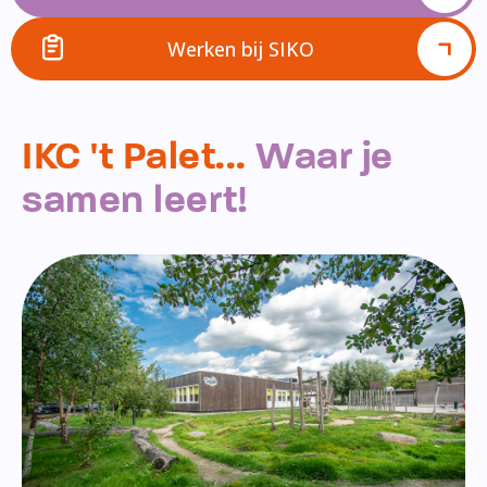
Werken bij SIKO
IKC 't Palet...
Waar je
samen leert!