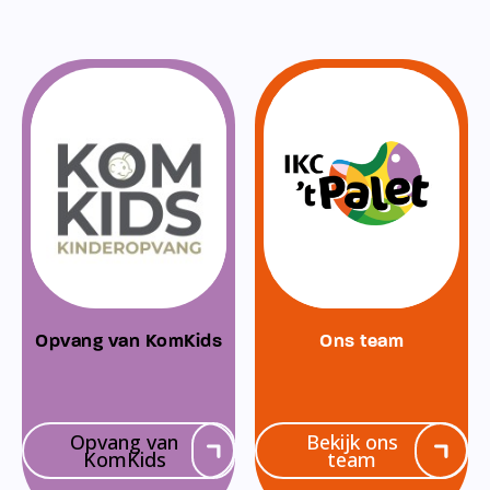
Opvang van KomKids
Ons team
Opvang van
Bekijk ons
KomKids
team