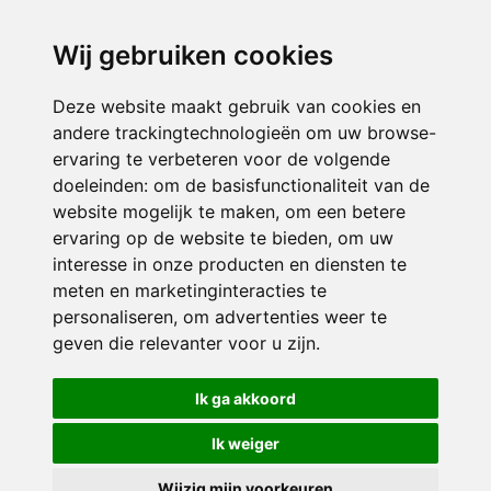
directieikcpalet@siko.nl
Wij gebruiken cookies
ONDERDEEL VAN
Deze website maakt gebruik van cookies en
andere trackingtechnologieën om uw browse-
ervaring te verbeteren voor de volgende
doeleinden:
om de basisfunctionaliteit van de
website mogelijk te maken
,
om een betere
ervaring op de website te bieden
,
om uw
interesse in onze producten en diensten te
© 2026 IKC ’t Palet | Alle rechten voorbehouden
meten en marketinginteracties te
personaliseren
,
om advertenties weer te
Privacy policy
|
Disclaimer
|
Klachtenregeling
|
RSIN en Anbi
|
Cookie
geven die relevanter voor u zijn
.
voorkeuren
Crealisatie
The MindOffice
Ik ga akkoord
Ik weiger
Wijzig mijn voorkeuren