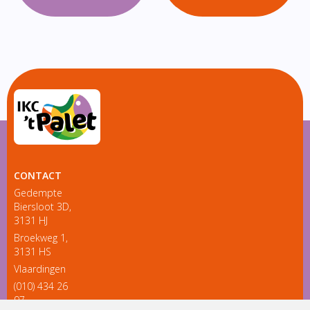
CONTACT
Gedempte
Biersloot 3D,
3131 HJ
Broekweg 1,
3131 HS
Vlaardingen
(010) 434 26
97