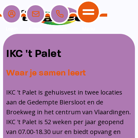
Login
E-mail
Bellen
Menu
School
Ouders
Opvang
Communicatie
IKC 't Palet
Home
School
Ons onderwijs
Nieuwe ouders
Dagopvang
Schoolpraat app
Waar je samen leert
Ouders
Ons team
Overblijf
Peuterspeelzaal
Opvang
Schoolgids
Ouderraad
Buitenschoolse opvang
IKC 't Palet is gehuisvest in twee locaties
Communicatie
aan de Gedempte Biersloot en de
Leerlingenzorg
Medezeggenschapsraad
Broekweg in het centrum van Vlaardingen.
Contact
Privacy
Klachtenregeling
IKC 't Palet is 52 weken per jaar geopend
Vakanties en lesvrije dagen
van 07.00-18.30 uur en biedt opvang en