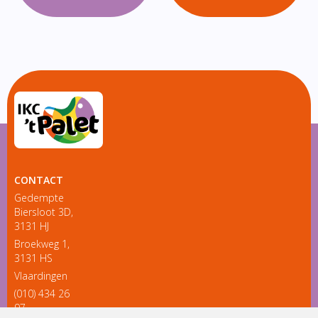
CONTACT
Gedempte
Biersloot 3D,
3131 HJ
Broekweg 1,
3131 HS
Vlaardingen
(010) 434 26
97