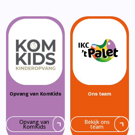
Opvang van KomKids
Ons team
Opvang van
Bekijk ons
KomKids
team