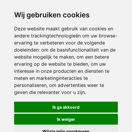
directieikcpalet@siko.nl
Wij gebruiken cookies
ONDERDEEL VAN
Deze website maakt gebruik van cookies en
andere trackingtechnologieën om uw browse-
ervaring te verbeteren voor de volgende
doeleinden:
om de basisfunctionaliteit van de
website mogelijk te maken
,
om een betere
ervaring op de website te bieden
,
om uw
interesse in onze producten en diensten te
© 2026 IKC ’t Palet | Alle rechten voorbehouden
meten en marketinginteracties te
personaliseren
,
om advertenties weer te
Privacy policy
|
Disclaimer
|
Klachtenregeling
|
RSIN en Anbi
|
Cookie
geven die relevanter voor u zijn
.
voorkeuren
Crealisatie
The MindOffice
Ik ga akkoord
Ik weiger
Wijzig mijn voorkeuren