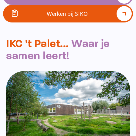
Werken bij SIKO
IKC 't Palet...
Waar je
samen leert!