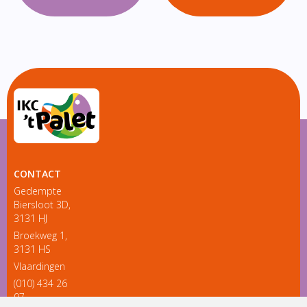
CONTACT
Gedempte
Biersloot 3D,
3131 HJ
Broekweg 1,
3131 HS
Vlaardingen
(010) 434 26
97