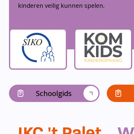
kinderen veilig kunnen spelen.
Schoolgids
IKC 't Palet...
W