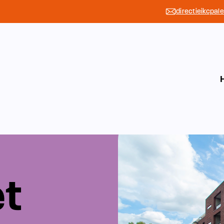
directieikcpal
et