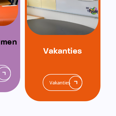
emen
Vakanties
Vakanties