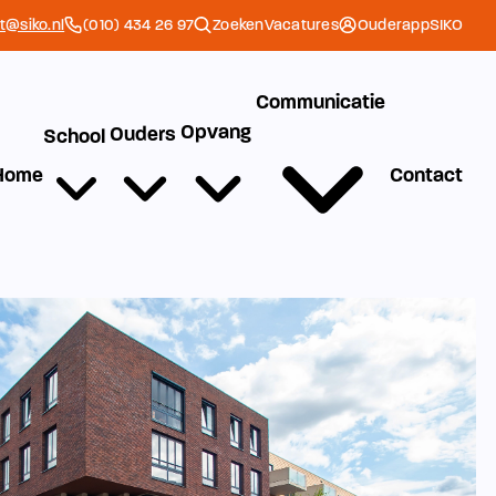
et@siko.nl
(010) 434 26 97
Zoeken
Vacatures
Ouderapp
SIKO
Communicatie
Opvang
Ouders
School
Home
Contact