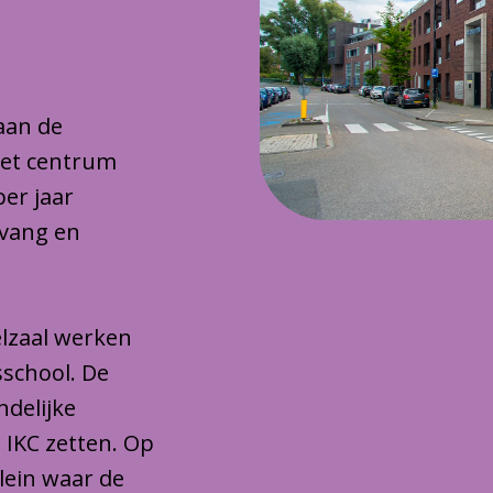
 aan de
het centrum
per jaar
pvang en
lzaal werken
sschool. De
ndelijke
 IKC zetten. Op
plein waar de