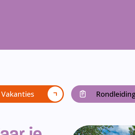
Vakanties
Rondleidin
aar je