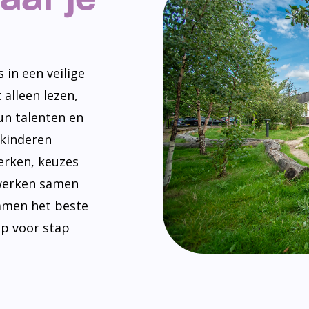
 in een veilige
 alleen lezen,
un talenten en
 kinderen
erken, keuzes
werken samen
amen het beste
ap voor stap