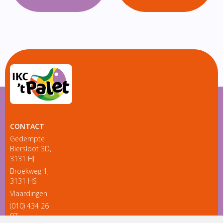
CONTACT
Gedempte
Biersloot 3D,
3131 HJ
Broekweg 1,
3131 HS
Vlaardingen
(010) 434 26
97