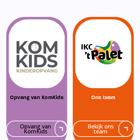
Opvang van KomKids
Ons team
Opvang van
Bekijk ons
KomKids
team