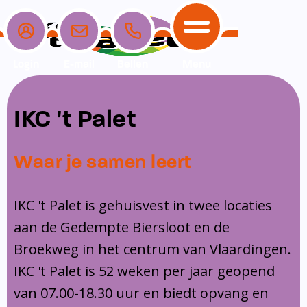
Login
E-mail
Bellen
Menu
School
Ouders
Opvang
Communicatie
IKC 't Palet
Home
School
Ons onderwijs
Nieuwe ouders
Dagopvang
Schoolpraat app
Waar je samen leert
Ouders
Ons team
Overblijf
Peuterspeelzaal
Opvang
Schoolgids
Ouderraad
Buitenschoolse opvang
IKC 't Palet is gehuisvest in twee locaties
Communicatie
aan de Gedempte Biersloot en de
Leerlingenzorg
Medezeggenschapsraad
Broekweg in het centrum van Vlaardingen.
Contact
Privacy
Klachtenregeling
IKC 't Palet is 52 weken per jaar geopend
Vakanties en lesvrije dagen
van 07.00-18.30 uur en biedt opvang en