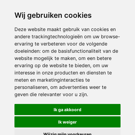
directieikcpalet@siko.nl
Wij gebruiken cookies
ONDERDEEL VAN
Deze website maakt gebruik van cookies en
andere trackingtechnologieën om uw browse-
ervaring te verbeteren voor de volgende
doeleinden:
om de basisfunctionaliteit van de
website mogelijk te maken
,
om een betere
ervaring op de website te bieden
,
om uw
interesse in onze producten en diensten te
© 2026 IKC ’t Palet | Alle rechten voorbehouden
meten en marketinginteracties te
personaliseren
,
om advertenties weer te
Privacy policy
|
Disclaimer
|
Klachtenregeling
|
RSIN en Anbi
|
Cookie
geven die relevanter voor u zijn
.
voorkeuren
Crealisatie
The MindOffice
Ik ga akkoord
Ik weiger
Wijzig mijn voorkeuren