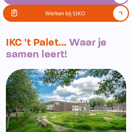
Werken bij SIKO
IKC 't Palet...
Waar je
samen leert!