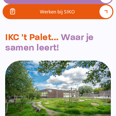
Werken bij SIKO
IKC 't Palet...
Waar je
samen leert!