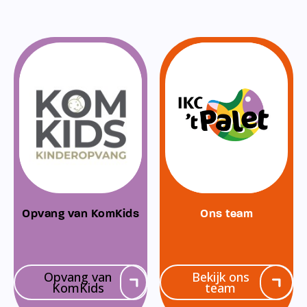
Opvang van KomKids
Ons team
Opvang van
Bekijk ons
KomKids
team