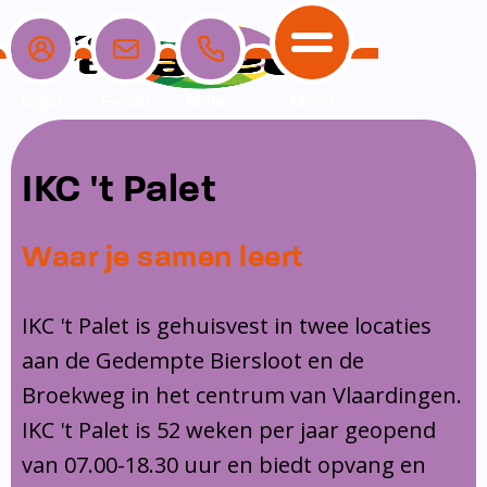
Login
E-mail
Bellen
Menu
School
Ouders
Opvang
Communicatie
IKC 't Palet
Home
School
Ons onderwijs
Nieuwe ouders
Dagopvang
Schoolpraat app
Waar je samen leert
Ouders
Ons team
Overblijf
Peuterspeelzaal
Opvang
Schoolgids
Ouderraad
Buitenschoolse opvang
IKC 't Palet is gehuisvest in twee locaties
Communicatie
aan de Gedempte Biersloot en de
Leerlingenzorg
Medezeggenschapsraad
Broekweg in het centrum van Vlaardingen.
Contact
Privacy
Klachtenregeling
IKC 't Palet is 52 weken per jaar geopend
Vakanties en lesvrije dagen
van 07.00-18.30 uur en biedt opvang en