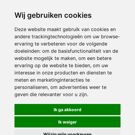
directieikcpalet@siko.nl
Wij gebruiken cookies
ONDERDEEL VAN
Deze website maakt gebruik van cookies en
andere trackingtechnologieën om uw browse-
ervaring te verbeteren voor de volgende
doeleinden:
om de basisfunctionaliteit van de
website mogelijk te maken
,
om een betere
ervaring op de website te bieden
,
om uw
interesse in onze producten en diensten te
© 2026 IKC ’t Palet | Alle rechten voorbehouden
meten en marketinginteracties te
personaliseren
,
om advertenties weer te
Privacy policy
|
Disclaimer
|
Klachtenregeling
|
RSIN en Anbi
|
Cookie
geven die relevanter voor u zijn
.
voorkeuren
Crealisatie
The MindOffice
Ik ga akkoord
Ik weiger
Wijzig mijn voorkeuren