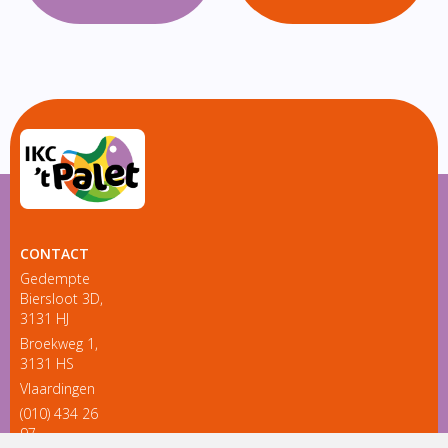
CONTACT
Gedempte
Biersloot 3D,
3131 HJ
Broekweg 1,
3131 HS
Vlaardingen
(010) 434 26
97