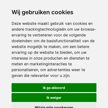
directieikcpalet@siko.nl
Wij gebruiken cookies
ONDERDEEL VAN
Deze website maakt gebruik van cookies en
andere trackingtechnologieën om uw browse-
ervaring te verbeteren voor de volgende
doeleinden:
om de basisfunctionaliteit van de
website mogelijk te maken
,
om een betere
ervaring op de website te bieden
,
om uw
interesse in onze producten en diensten te
© 2026 IKC ’t Palet | Alle rechten voorbehouden
meten en marketinginteracties te
personaliseren
,
om advertenties weer te
Privacy policy
|
Disclaimer
|
Klachtenregeling
|
RSIN en Anbi
|
Cookie
geven die relevanter voor u zijn
.
voorkeuren
Crealisatie
The MindOffice
Ik ga akkoord
Ik weiger
Wijzig mijn voorkeuren