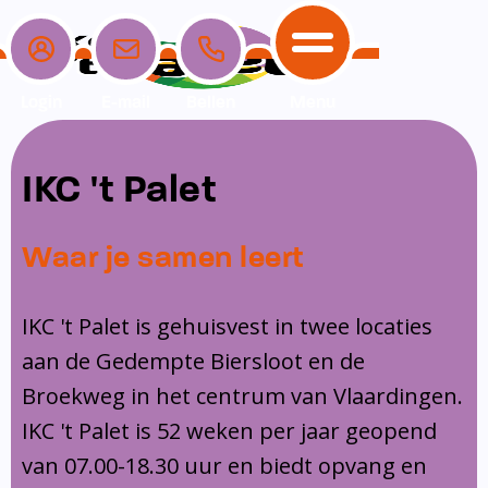
Login
E-mail
Bellen
Menu
School
Ouders
Opvang
Communicatie
IKC 't Palet
Home
School
Ons onderwijs
Nieuwe ouders
Dagopvang
Schoolpraat app
Waar je samen leert
Ouders
Ons team
Overblijf
Peuterspeelzaal
Opvang
Schoolgids
Ouderraad
Buitenschoolse opvang
IKC 't Palet is gehuisvest in twee locaties
Communicatie
aan de Gedempte Biersloot en de
Leerlingenzorg
Medezeggenschapsraad
Broekweg in het centrum van Vlaardingen.
Contact
Privacy
Klachtenregeling
IKC 't Palet is 52 weken per jaar geopend
Vakanties en lesvrije dagen
van 07.00-18.30 uur en biedt opvang en