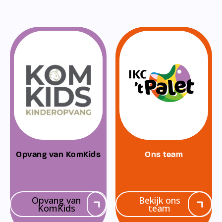
Opvang van KomKids
Ons team
Opvang van
Bekijk ons
KomKids
team