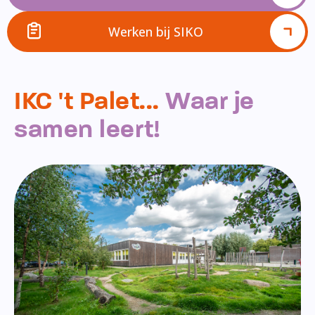
Werken bij SIKO
IKC 't Palet...
Waar je
samen leert!