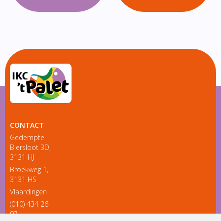
CONTACT
Gedempte
Biersloot 3D,
3131 HJ
Broekweg 1,
3131 HS
Vlaardingen
(010) 434 26
97