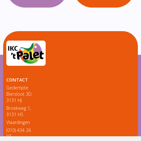
CONTACT
Gedempte
Biersloot 3D,
3131 HJ
Broekweg 1,
3131 HS
Vlaardingen
(010) 434 26
97