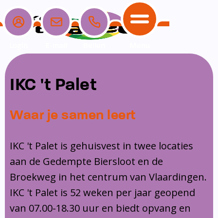
Login
E-mail
Bellen
Menu
School
Ouders
Opvang
Communicatie
IKC 't Palet
Home
School
Ons onderwijs
Nieuwe ouders
Dagopvang
Schoolpraat app
Waar je samen leert
Ouders
Ons team
Overblijf
Peuterspeelzaal
Opvang
Schoolgids
Ouderraad
Buitenschoolse opvang
IKC 't Palet is gehuisvest in twee locaties
Communicatie
aan de Gedempte Biersloot en de
Leerlingenzorg
Medezeggenschapsraad
Broekweg in het centrum van Vlaardingen.
Contact
Privacy
Klachtenregeling
IKC 't Palet is 52 weken per jaar geopend
Vakanties en lesvrije dagen
van 07.00-18.30 uur en biedt opvang en