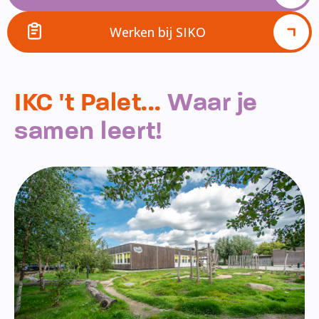
Werken bij SIKO
IKC 't Palet...
Waar je
samen leert!