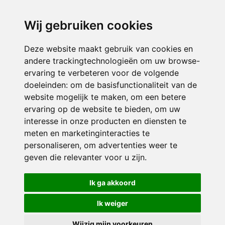
directieikcpalet@siko.nl
Wij gebruiken cookies
ONDERDEEL VAN
Deze website maakt gebruik van cookies en
andere trackingtechnologieën om uw browse-
ervaring te verbeteren voor de volgende
doeleinden:
om de basisfunctionaliteit van de
website mogelijk te maken
,
om een betere
ervaring op de website te bieden
,
om uw
interesse in onze producten en diensten te
© 2026 IKC ’t Palet | Alle rechten voorbehouden
meten en marketinginteracties te
personaliseren
,
om advertenties weer te
Privacy policy
|
Disclaimer
|
Klachtenregeling
|
RSIN en Anbi
|
Cookie
geven die relevanter voor u zijn
.
voorkeuren
Crealisatie
The MindOffice
Ik ga akkoord
Ik weiger
Wijzig mijn voorkeuren