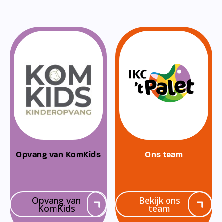
Opvang van KomKids
Ons team
Opvang van
Bekijk ons
KomKids
team