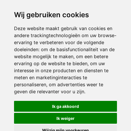
directieikcpalet@siko.nl
Wij gebruiken cookies
ONDERDEEL VAN
Deze website maakt gebruik van cookies en
andere trackingtechnologieën om uw browse-
ervaring te verbeteren voor de volgende
doeleinden:
om de basisfunctionaliteit van de
website mogelijk te maken
,
om een betere
ervaring op de website te bieden
,
om uw
interesse in onze producten en diensten te
© 2026 IKC ’t Palet | Alle rechten voorbehouden
meten en marketinginteracties te
personaliseren
,
om advertenties weer te
Privacy policy
|
Disclaimer
|
Klachtenregeling
|
RSIN en Anbi
|
Cookie
geven die relevanter voor u zijn
.
voorkeuren
Crealisatie
The MindOffice
Ik ga akkoord
Ik weiger
Wijzig mijn voorkeuren