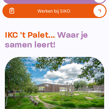
Werken bij SIKO
IKC 't Palet...
Waar je
samen leert!