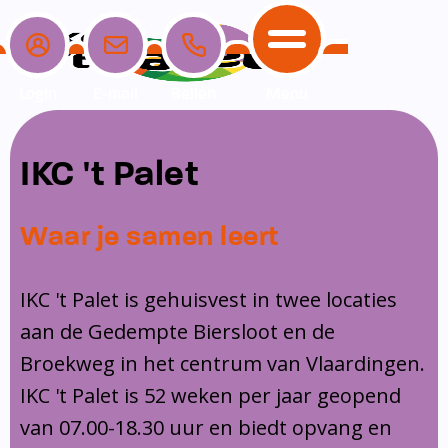
Login
E-mail
Bellen
Menu
School
Ouders
Opvang
Communicatie
IKC 't Palet
Home
School
Ons onderwijs
Nieuwe ouders
Dagopvang
Schoolpraat app
Waar je samen leert
Ouders
Ons team
Overblijf
Peuterspeelzaal
Opvang
Schoolgids
Ouderraad
Buitenschoolse opvang
IKC 't Palet is gehuisvest in twee locaties
Communicatie
aan de Gedempte Biersloot en de
Leerlingenzorg
Medezeggenschapsraad
Broekweg in het centrum van Vlaardingen.
Contact
Privacy
Klachtenregeling
IKC 't Palet is 52 weken per jaar geopend
Vakanties en lesvrije dagen
van 07.00-18.30 uur en biedt opvang en