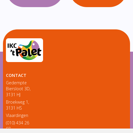
CONTACT
Gedempte
Biersloot 3D,
3131 HJ
Broekweg 1,
3131 HS
Vlaardingen
(010) 434 26
97