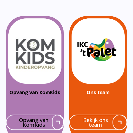
Opvang van KomKids
Ons team
Opvang van
Bekijk ons
KomKids
team