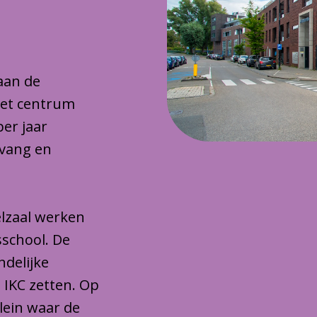
 aan de
het centrum
per jaar
pvang en
lzaal werken
sschool. De
ndelijke
 IKC zetten. Op
plein waar de