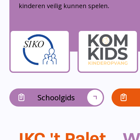
kinderen veilig kunnen spelen.
Schoolgids
IKC 't Palet...
W