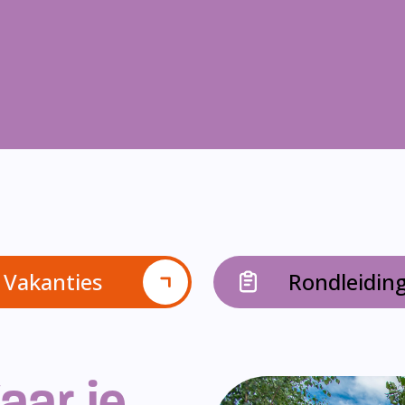
Vakanties
Rondleidin
aar je