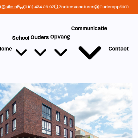
et@siko.nl
(010) 434 26 97
Zoeken
Vacatures
Ouderapp
SIKO
Communicatie
Opvang
Ouders
School
Home
Contact