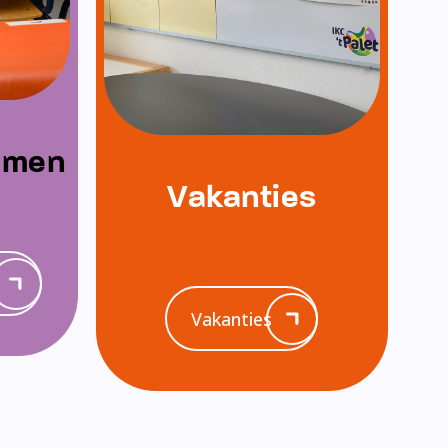
emen
Vakanties
Vakanties