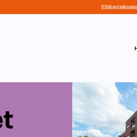
directieikcpal
et