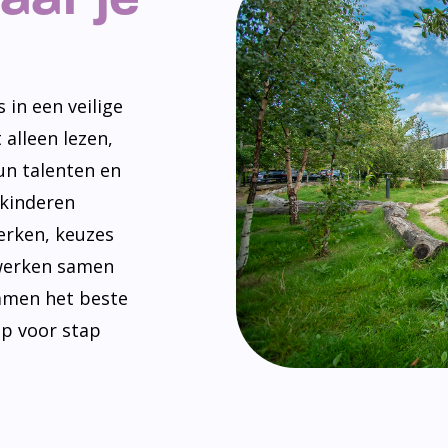
 in een veilige
 alleen lezen,
un talenten en
 kinderen
erken, keuzes
werken samen
amen het beste
ap voor stap