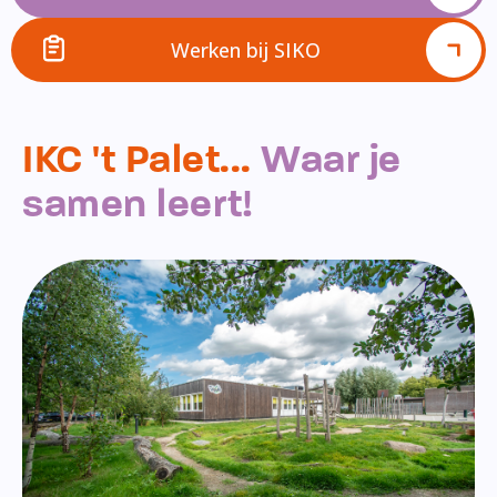
Werken bij SIKO
IKC 't Palet...
Waar je
samen leert!