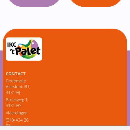
CONTACT
Gedempte
Biersloot 3D,
3131 HJ
Broekweg 1,
3131 HS
Vlaardingen
(010) 434 26
97