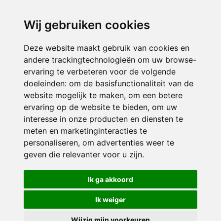
directieikcpalet@siko.nl
Wij gebruiken cookies
ONDERDEEL VAN
Deze website maakt gebruik van cookies en
andere trackingtechnologieën om uw browse-
ervaring te verbeteren voor de volgende
doeleinden:
om de basisfunctionaliteit van de
website mogelijk te maken
,
om een betere
ervaring op de website te bieden
,
om uw
interesse in onze producten en diensten te
© 2026 IKC ’t Palet | Alle rechten voorbehouden
meten en marketinginteracties te
personaliseren
,
om advertenties weer te
Privacy policy
|
Disclaimer
|
Klachtenregeling
|
RSIN en Anbi
|
Cookie
geven die relevanter voor u zijn
.
voorkeuren
Crealisatie
The MindOffice
Ik ga akkoord
Ik weiger
Wijzig mijn voorkeuren