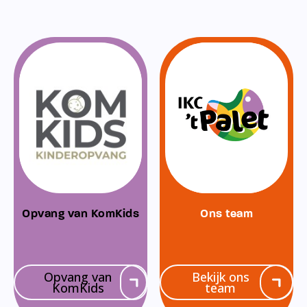
Opvang van KomKids
Ons team
Opvang van
Bekijk ons
KomKids
team