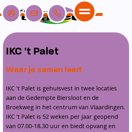
Login
E-mail
Bellen
Menu
School
Ouders
Opvang
Communicatie
IKC 't Palet
Home
School
Ons onderwijs
Nieuwe ouders
Dagopvang
Schoolpraat app
Waar je samen leert
Ouders
Ons team
Overblijf
Peuterspeelzaal
Opvang
Schoolgids
Ouderraad
Buitenschoolse opvang
IKC 't Palet is gehuisvest in twee locaties
Communicatie
aan de Gedempte Biersloot en de
Leerlingenzorg
Medezeggenschapsraad
Broekweg in het centrum van Vlaardingen.
Contact
Privacy
Klachtenregeling
IKC 't Palet is 52 weken per jaar geopend
Vakanties en lesvrije dagen
van 07.00-18.30 uur en biedt opvang en