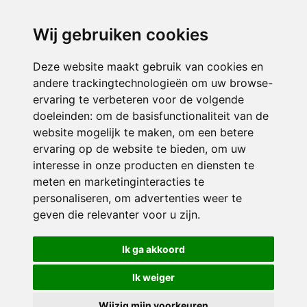
directieikcpalet@siko.nl
Wij gebruiken cookies
ONDERDEEL VAN
Deze website maakt gebruik van cookies en
andere trackingtechnologieën om uw browse-
ervaring te verbeteren voor de volgende
doeleinden:
om de basisfunctionaliteit van de
website mogelijk te maken
,
om een betere
ervaring op de website te bieden
,
om uw
interesse in onze producten en diensten te
© 2026 IKC ’t Palet | Alle rechten voorbehouden
meten en marketinginteracties te
personaliseren
,
om advertenties weer te
Privacy policy
|
Disclaimer
|
Klachtenregeling
|
RSIN en Anbi
|
Cookie
geven die relevanter voor u zijn
.
voorkeuren
Crealisatie
The MindOffice
Ik ga akkoord
Ik weiger
Wijzig mijn voorkeuren