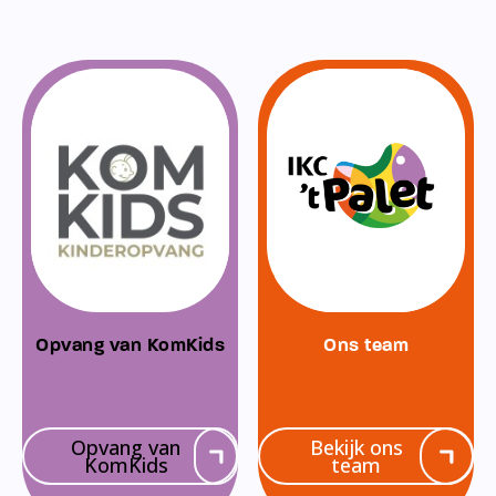
Opvang van KomKids
Ons team
Opvang van
Bekijk ons
KomKids
team