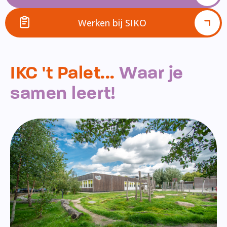
Werken bij SIKO
IKC 't Palet...
Waar je
samen leert!