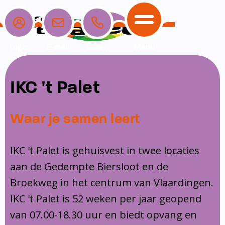
Login
E-mail
Bellen
Menu
School
Ouders
Opvang
Communicatie
IKC 't Palet
Home
School
Ons onderwijs
Nieuwe ouders
Dagopvang
Schoolpraat app
Waar je samen leert
Ouders
Ons team
Overblijf
Peuterspeelzaal
Opvang
Schoolgids
Ouderraad
Buitenschoolse opvang
IKC 't Palet is gehuisvest in twee locaties
Communicatie
aan de Gedempte Biersloot en de
Leerlingenzorg
Medezeggenschapsraad
Broekweg in het centrum van Vlaardingen.
Contact
Privacy
Klachtenregeling
IKC 't Palet is 52 weken per jaar geopend
Vakanties en lesvrije dagen
van 07.00-18.30 uur en biedt opvang en