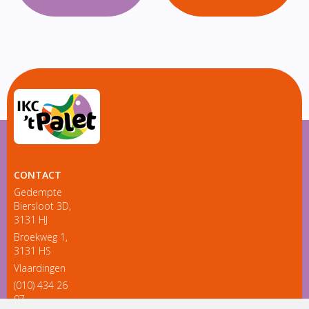
CONTACT
Gedempte
Biersloot 3D,
3131 HJ
Broekweg 1,
3131 HS
Vlaardingen
(010) 434 26
97