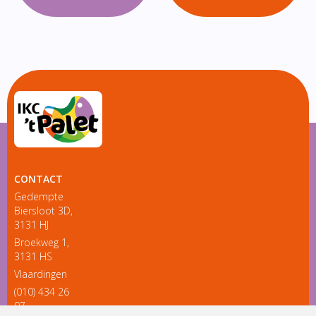
CONTACT
Gedempte
Biersloot 3D,
3131 HJ
Broekweg 1,
3131 HS
Vlaardingen
(010) 434 26
97