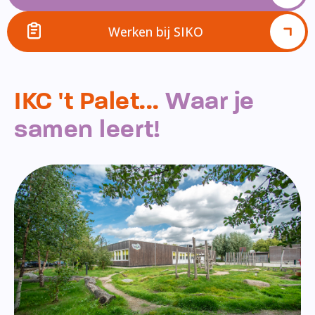
Werken bij SIKO
IKC 't Palet...
Waar je
samen leert!