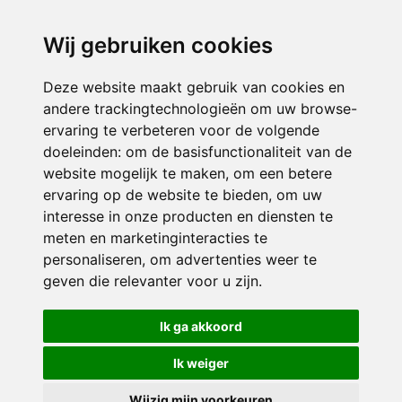
directieikcpalet@siko.nl
Wij gebruiken cookies
ONDERDEEL VAN
Deze website maakt gebruik van cookies en
andere trackingtechnologieën om uw browse-
ervaring te verbeteren voor de volgende
doeleinden:
om de basisfunctionaliteit van de
website mogelijk te maken
,
om een betere
ervaring op de website te bieden
,
om uw
interesse in onze producten en diensten te
© 2026 IKC ’t Palet | Alle rechten voorbehouden
meten en marketinginteracties te
personaliseren
,
om advertenties weer te
Privacy policy
|
Disclaimer
|
Klachtenregeling
|
RSIN en Anbi
|
Cookie
geven die relevanter voor u zijn
.
voorkeuren
Crealisatie
The MindOffice
Ik ga akkoord
Ik weiger
Wijzig mijn voorkeuren