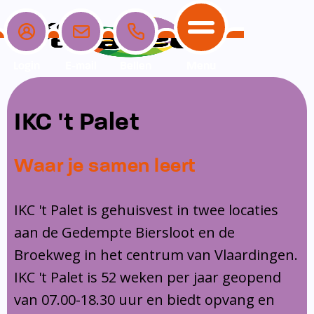
Login
E-mail
Bellen
Menu
School
Ouders
Opvang
Communicatie
IKC 't Palet
Home
School
Ons onderwijs
Nieuwe ouders
Dagopvang
Schoolpraat app
Waar je samen leert
Ouders
Ons team
Overblijf
Peuterspeelzaal
Opvang
Schoolgids
Ouderraad
Buitenschoolse opvang
IKC 't Palet is gehuisvest in twee locaties
Communicatie
aan de Gedempte Biersloot en de
Leerlingenzorg
Medezeggenschapsraad
Broekweg in het centrum van Vlaardingen.
Contact
Privacy
Klachtenregeling
IKC 't Palet is 52 weken per jaar geopend
Vakanties en lesvrije dagen
van 07.00-18.30 uur en biedt opvang en