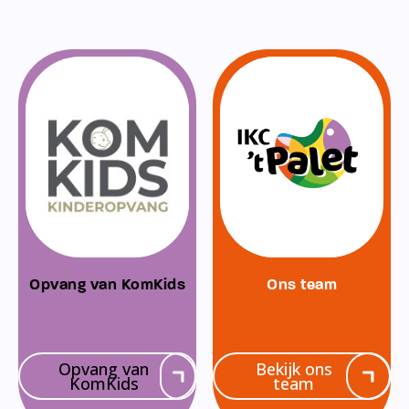
Opvang van KomKids
Ons team
Opvang van
Bekijk ons
KomKids
team