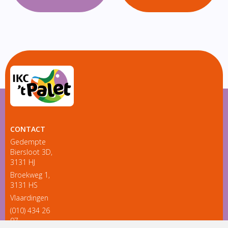
CONTACT
Gedempte
Biersloot 3D,
3131 HJ
Broekweg 1,
3131 HS
Vlaardingen
(010) 434 26
97