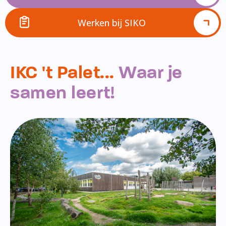
Werken bij SIKO
IKC 't Palet...
Waar je
samen leert!