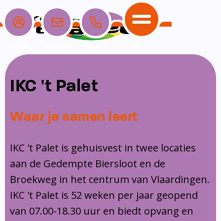
Login
E-mail
Bellen
Menu
School
Ouders
Opvang
Communicatie
IKC 't Palet
Home
School
Ons onderwijs
Nieuwe ouders
Dagopvang
Schoolpraat app
Waar je samen leert
Ouders
Ons team
Overblijf
Peuterspeelzaal
Opvang
Schoolgids
Ouderraad
Buitenschoolse opvang
IKC 't Palet is gehuisvest in twee locaties
Communicatie
aan de Gedempte Biersloot en de
Leerlingenzorg
Medezeggenschapsraad
Broekweg in het centrum van Vlaardingen.
Contact
Privacy
Klachtenregeling
IKC 't Palet is 52 weken per jaar geopend
Vakanties en lesvrije dagen
van 07.00-18.30 uur en biedt opvang en