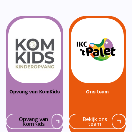
Opvang van KomKids
Ons team
Opvang van
Bekijk ons
KomKids
team