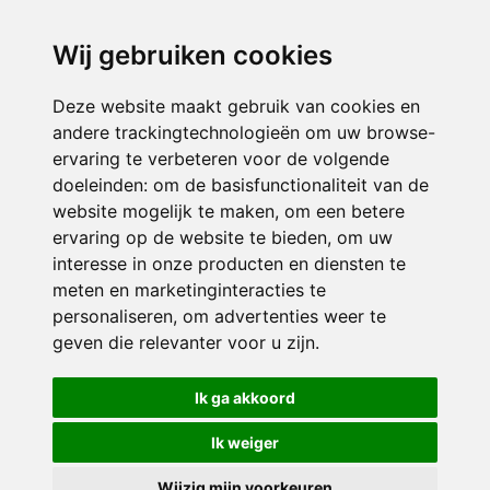
directieikcpalet@siko.nl
Wij gebruiken cookies
ONDERDEEL VAN
Deze website maakt gebruik van cookies en
andere trackingtechnologieën om uw browse-
ervaring te verbeteren voor de volgende
doeleinden:
om de basisfunctionaliteit van de
website mogelijk te maken
,
om een betere
ervaring op de website te bieden
,
om uw
interesse in onze producten en diensten te
© 2026 IKC ’t Palet | Alle rechten voorbehouden
meten en marketinginteracties te
personaliseren
,
om advertenties weer te
Privacy policy
|
Disclaimer
|
Klachtenregeling
|
RSIN en Anbi
|
Cookie
geven die relevanter voor u zijn
.
voorkeuren
Crealisatie
The MindOffice
Ik ga akkoord
Ik weiger
Wijzig mijn voorkeuren