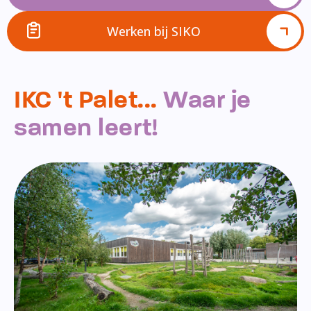
Werken bij SIKO
IKC 't Palet...
Waar je
samen leert!