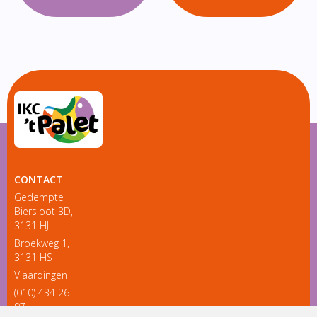
CONTACT
Gedempte
Biersloot 3D,
3131 HJ
Broekweg 1,
3131 HS
Vlaardingen
(010) 434 26
97