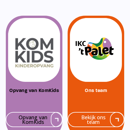
Opvang van KomKids
Ons team
Opvang van
Bekijk ons
KomKids
team