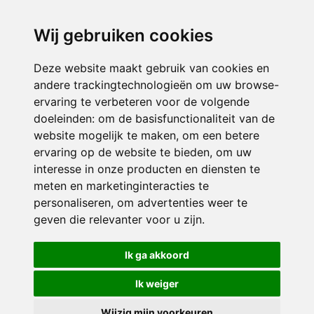
directieikcpalet@siko.nl
Wij gebruiken cookies
ONDERDEEL VAN
Deze website maakt gebruik van cookies en
andere trackingtechnologieën om uw browse-
ervaring te verbeteren voor de volgende
doeleinden:
om de basisfunctionaliteit van de
website mogelijk te maken
,
om een betere
ervaring op de website te bieden
,
om uw
interesse in onze producten en diensten te
© 2026 IKC ’t Palet | Alle rechten voorbehouden
meten en marketinginteracties te
personaliseren
,
om advertenties weer te
Privacy policy
|
Disclaimer
|
Klachtenregeling
|
RSIN en Anbi
|
Cookie
geven die relevanter voor u zijn
.
voorkeuren
Crealisatie
The MindOffice
Ik ga akkoord
Ik weiger
Wijzig mijn voorkeuren