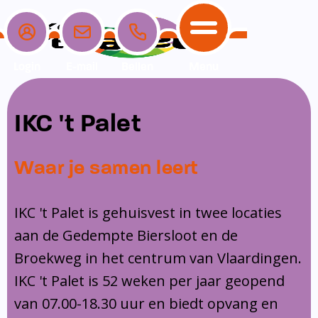
Login
E-mail
Bellen
Menu
School
Ouders
Opvang
Communicatie
IKC 't Palet
Home
School
Ons onderwijs
Nieuwe ouders
Dagopvang
Schoolpraat app
Waar je samen leert
Ouders
Ons team
Overblijf
Peuterspeelzaal
Opvang
Schoolgids
Ouderraad
Buitenschoolse opvang
IKC 't Palet is gehuisvest in twee locaties
Communicatie
aan de Gedempte Biersloot en de
Leerlingenzorg
Medezeggenschapsraad
Broekweg in het centrum van Vlaardingen.
Contact
Privacy
Klachtenregeling
IKC 't Palet is 52 weken per jaar geopend
Vakanties en lesvrije dagen
van 07.00-18.30 uur en biedt opvang en