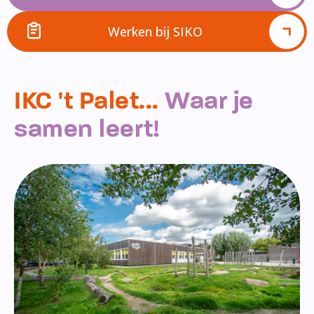
Werken bij SIKO
IKC 't Palet...
Waar je
samen leert!