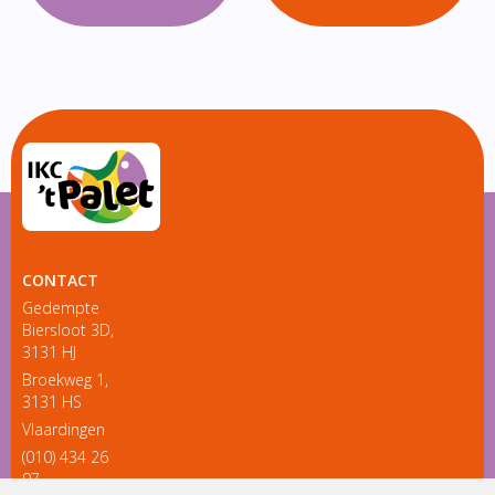
CONTACT
Gedempte
Biersloot 3D,
3131 HJ
Broekweg 1,
3131 HS
Vlaardingen
(010) 434 26
97