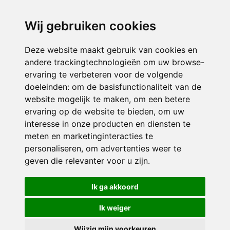
directieikcpalet@siko.nl
Wij gebruiken cookies
ONDERDEEL VAN
Deze website maakt gebruik van cookies en
andere trackingtechnologieën om uw browse-
ervaring te verbeteren voor de volgende
doeleinden:
om de basisfunctionaliteit van de
website mogelijk te maken
,
om een betere
ervaring op de website te bieden
,
om uw
interesse in onze producten en diensten te
© 2026 IKC ’t Palet | Alle rechten voorbehouden
meten en marketinginteracties te
personaliseren
,
om advertenties weer te
Privacy policy
|
Disclaimer
|
Klachtenregeling
|
RSIN en Anbi
|
Cookie
geven die relevanter voor u zijn
.
voorkeuren
Crealisatie
The MindOffice
Ik ga akkoord
Ik weiger
Wijzig mijn voorkeuren