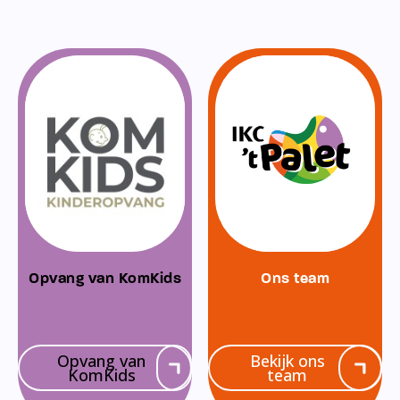
Opvang van KomKids
Ons team
Opvang van
Bekijk ons
KomKids
team