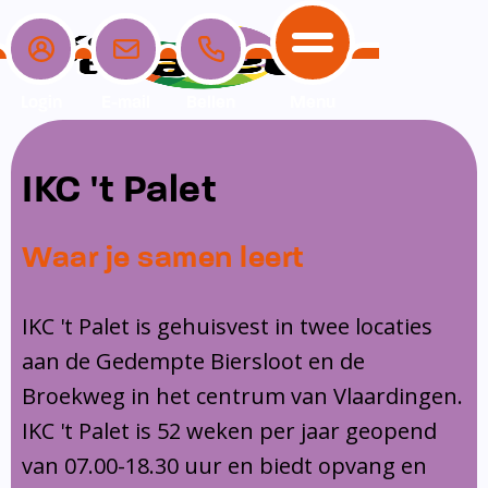
Login
E-mail
Bellen
Menu
School
Ouders
Opvang
Communicatie
IKC 't Palet
Home
School
Ons onderwijs
Nieuwe ouders
Dagopvang
Schoolpraat app
Waar je samen leert
Ouders
Ons team
Overblijf
Peuterspeelzaal
Opvang
Schoolgids
Ouderraad
Buitenschoolse opvang
IKC 't Palet is gehuisvest in twee locaties
Communicatie
aan de Gedempte Biersloot en de
Leerlingenzorg
Medezeggenschapsraad
Broekweg in het centrum van Vlaardingen.
Contact
Privacy
Klachtenregeling
IKC 't Palet is 52 weken per jaar geopend
Vakanties en lesvrije dagen
van 07.00-18.30 uur en biedt opvang en