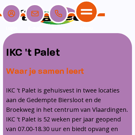
Login
E-mail
Bellen
Menu
School
Ouders
Opvang
Communicatie
IKC 't Palet
Home
School
Ons onderwijs
Nieuwe ouders
Dagopvang
Schoolpraat app
Waar je samen leert
Ouders
Ons team
Overblijf
Peuterspeelzaal
Opvang
Schoolgids
Ouderraad
Buitenschoolse opvang
IKC 't Palet is gehuisvest in twee locaties
Communicatie
aan de Gedempte Biersloot en de
Leerlingenzorg
Medezeggenschapsraad
Broekweg in het centrum van Vlaardingen.
Contact
Privacy
Klachtenregeling
IKC 't Palet is 52 weken per jaar geopend
Vakanties en lesvrije dagen
van 07.00-18.30 uur en biedt opvang en