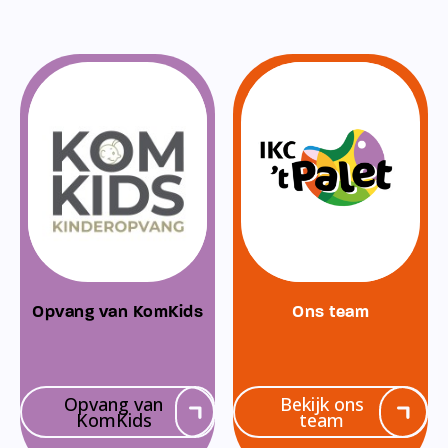
Opvang van KomKids
Ons team
Opvang van
Bekijk ons
KomKids
team