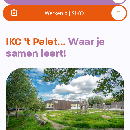
Werken bij SIKO
IKC 't Palet...
Waar je
samen leert!