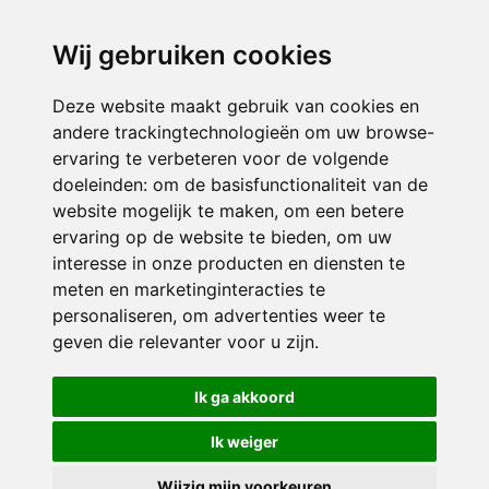
directieikcpalet@siko.nl
Wij gebruiken cookies
ONDERDEEL VAN
Deze website maakt gebruik van cookies en
andere trackingtechnologieën om uw browse-
ervaring te verbeteren voor de volgende
doeleinden:
om de basisfunctionaliteit van de
website mogelijk te maken
,
om een betere
ervaring op de website te bieden
,
om uw
interesse in onze producten en diensten te
© 2026 IKC ’t Palet | Alle rechten voorbehouden
meten en marketinginteracties te
personaliseren
,
om advertenties weer te
Privacy policy
|
Disclaimer
|
Klachtenregeling
|
RSIN en Anbi
|
Cookie
geven die relevanter voor u zijn
.
voorkeuren
Crealisatie
The MindOffice
Ik ga akkoord
Ik weiger
Wijzig mijn voorkeuren