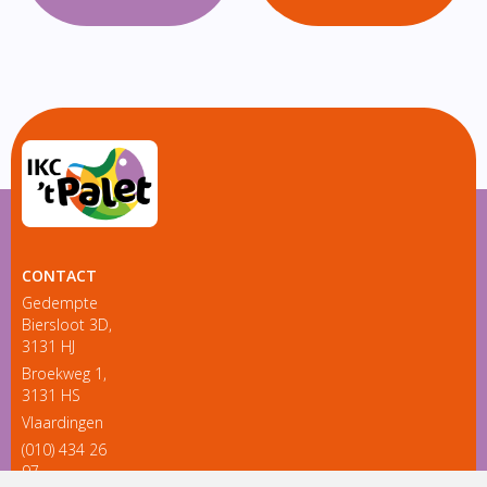
CONTACT
Gedempte
Biersloot 3D,
3131 HJ
Broekweg 1,
3131 HS
Vlaardingen
(010) 434 26
97