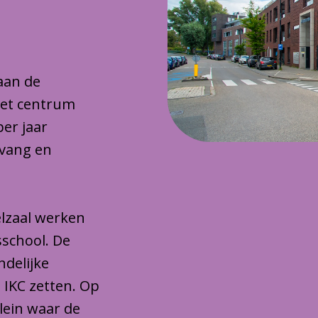
 aan de
het centrum
per jaar
pvang en
lzaal werken
sschool. De
ndelijke
 IKC zetten. Op
plein waar de