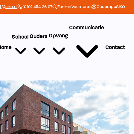
et@siko.nl
(010) 434 26 97
Zoeken
Vacatures
Ouderapp
SIKO
Communicatie
Opvang
Ouders
School
Home
Contact