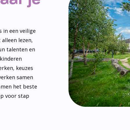
 in een veilige
 alleen lezen,
un talenten en
 kinderen
erken, keuzes
werken samen
amen het beste
ap voor stap