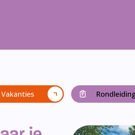
Vakanties
Rondleidin
aar je