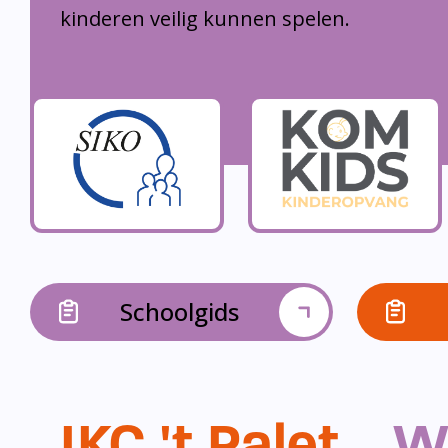
kinderen veilig kunnen spelen.
Schoolgids
IKC 't Palet...
W