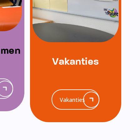
emen
Vakanties
Vakanties