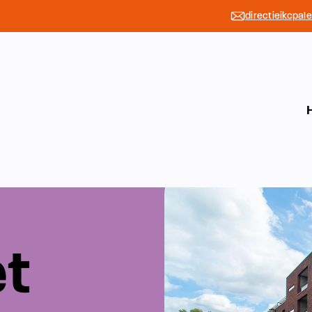
directieikcpal
et