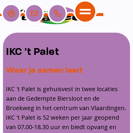
Login
E-mail
Bellen
Menu
School
Ouders
Opvang
Communicatie
IKC 't Palet
Home
School
Ons onderwijs
Nieuwe ouders
Dagopvang
Schoolpraat app
Waar je samen leert
Ouders
Ons team
Overblijf
Peuterspeelzaal
Opvang
Schoolgids
Ouderraad
Buitenschoolse opvang
IKC 't Palet is gehuisvest in twee locaties
Communicatie
aan de Gedempte Biersloot en de
Leerlingenzorg
Medezeggenschapsraad
Broekweg in het centrum van Vlaardingen.
Contact
Privacy
Klachtenregeling
IKC 't Palet is 52 weken per jaar geopend
Vakanties en lesvrije dagen
van 07.00-18.30 uur en biedt opvang en