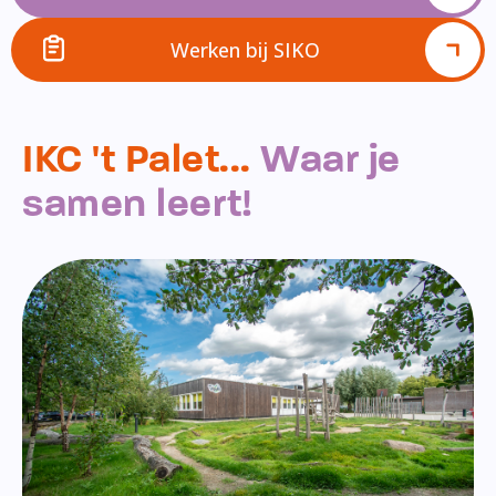
Werken bij SIKO
IKC 't Palet...
Waar je
samen leert!