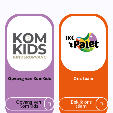
Opvang van KomKids
Ons team
Opvang van
Bekijk ons
KomKids
team