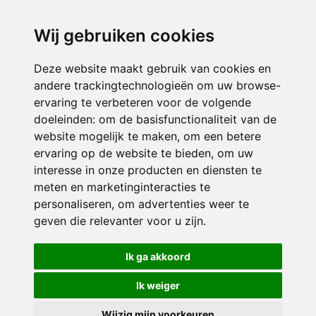
directieikcpalet@siko.nl
Wij gebruiken cookies
ONDERDEEL VAN
Deze website maakt gebruik van cookies en
andere trackingtechnologieën om uw browse-
ervaring te verbeteren voor de volgende
doeleinden:
om de basisfunctionaliteit van de
website mogelijk te maken
,
om een betere
ervaring op de website te bieden
,
om uw
interesse in onze producten en diensten te
© 2026 IKC ’t Palet | Alle rechten voorbehouden
meten en marketinginteracties te
personaliseren
,
om advertenties weer te
Privacy policy
|
Disclaimer
|
Klachtenregeling
|
RSIN en Anbi
|
Cookie
geven die relevanter voor u zijn
.
voorkeuren
Crealisatie
The MindOffice
Ik ga akkoord
Ik weiger
Wijzig mijn voorkeuren