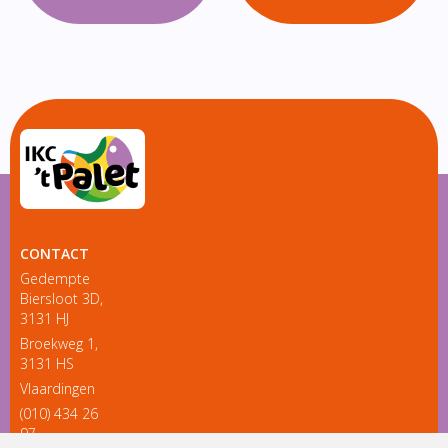
CONTACT
Gedempte
Biersloot 3D,
3131 HJ
Broekweg 1,
3131 HS
Vlaardingen
(010) 434 26
97