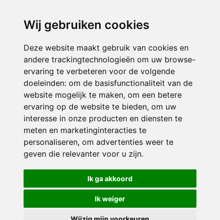
directieikcpalet@siko.nl
Wij gebruiken cookies
ONDERDEEL VAN
Deze website maakt gebruik van cookies en
andere trackingtechnologieën om uw browse-
ervaring te verbeteren voor de volgende
doeleinden:
om de basisfunctionaliteit van de
website mogelijk te maken
,
om een betere
ervaring op de website te bieden
,
om uw
interesse in onze producten en diensten te
© 2026 IKC ’t Palet | Alle rechten voorbehouden
meten en marketinginteracties te
personaliseren
,
om advertenties weer te
Privacy policy
|
Disclaimer
|
Klachtenregeling
|
RSIN en Anbi
|
Cookie
geven die relevanter voor u zijn
.
voorkeuren
Crealisatie
The MindOffice
Ik ga akkoord
Ik weiger
Wijzig mijn voorkeuren