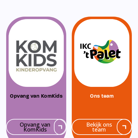
Opvang van KomKids
Ons team
Opvang van
Bekijk ons
KomKids
team