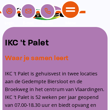
Login
E-mail
Bellen
Menu
School
Ouders
Opvang
Communicatie
IKC 't Palet
Home
School
Ons onderwijs
Nieuwe ouders
Dagopvang
Schoolpraat app
Waar je samen leert
Ouders
Ons team
Overblijf
Peuterspeelzaal
Opvang
Schoolgids
Ouderraad
Buitenschoolse opvang
IKC 't Palet is gehuisvest in twee locaties
Communicatie
aan de Gedempte Biersloot en de
Leerlingenzorg
Medezeggenschapsraad
Broekweg in het centrum van Vlaardingen.
Contact
Privacy
Klachtenregeling
IKC 't Palet is 52 weken per jaar geopend
Vakanties en lesvrije dagen
van 07.00-18.30 uur en biedt opvang en