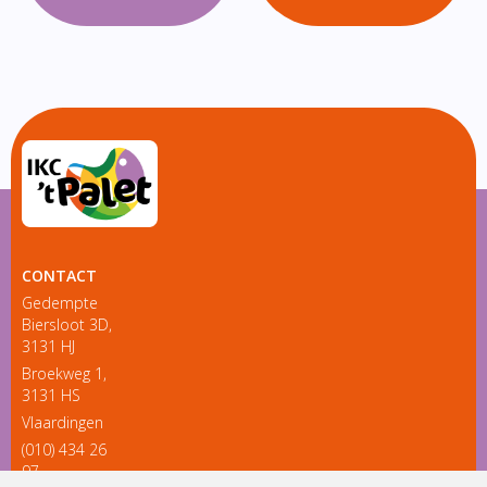
CONTACT
Gedempte
Biersloot 3D,
3131 HJ
Broekweg 1,
3131 HS
Vlaardingen
(010) 434 26
97