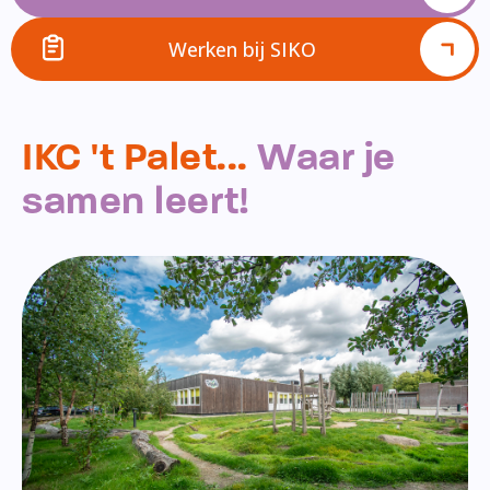
Werken bij SIKO
IKC 't Palet...
Waar je
samen leert!