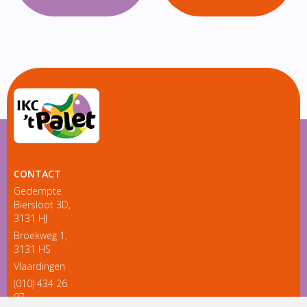
CONTACT
Gedempte
Biersloot 3D,
3131 HJ
Broekweg 1,
3131 HS
Vlaardingen
(010) 434 26
97