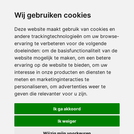
directieikcpalet@siko.nl
Wij gebruiken cookies
ONDERDEEL VAN
Deze website maakt gebruik van cookies en
andere trackingtechnologieën om uw browse-
ervaring te verbeteren voor de volgende
doeleinden:
om de basisfunctionaliteit van de
website mogelijk te maken
,
om een betere
ervaring op de website te bieden
,
om uw
interesse in onze producten en diensten te
© 2026 IKC ’t Palet | Alle rechten voorbehouden
meten en marketinginteracties te
personaliseren
,
om advertenties weer te
Privacy policy
|
Disclaimer
|
Klachtenregeling
|
RSIN en Anbi
|
Cookie
geven die relevanter voor u zijn
.
voorkeuren
Crealisatie
The MindOffice
Ik ga akkoord
Ik weiger
Wijzig mijn voorkeuren