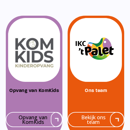
Opvang van KomKids
Ons team
Opvang van
Bekijk ons
KomKids
team