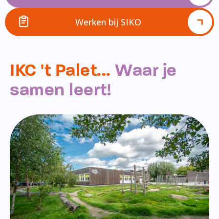
Werken bij SIKO
IKC 't Palet...
Waar je
samen leert!