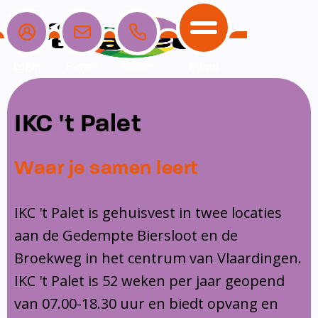
Login
E-mail
Bellen
Menu
School
Ouders
Opvang
Communicatie
IKC 't Palet
Home
School
Ons onderwijs
Nieuwe ouders
Dagopvang
Schoolpraat app
Waar je samen leert
Ouders
Ons team
Overblijf
Peuterspeelzaal
Opvang
Schoolgids
Ouderraad
Buitenschoolse opvang
IKC 't Palet is gehuisvest in twee locaties
Communicatie
aan de Gedempte Biersloot en de
Leerlingenzorg
Medezeggenschapsraad
Broekweg in het centrum van Vlaardingen.
Contact
Privacy
Klachtenregeling
IKC 't Palet is 52 weken per jaar geopend
Vakanties en lesvrije dagen
van 07.00-18.30 uur en biedt opvang en