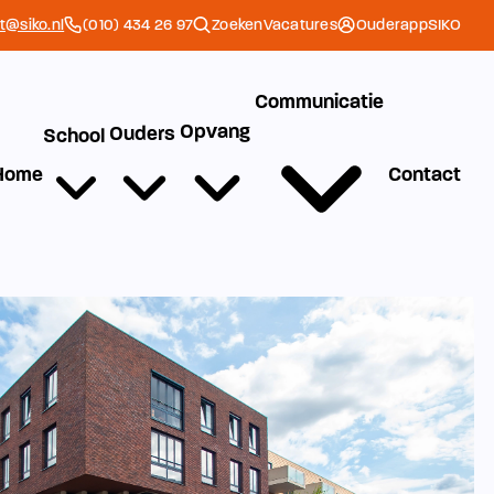
et@siko.nl
(010) 434 26 97
Zoeken
Vacatures
Ouderapp
SIKO
Communicatie
Opvang
Ouders
School
Home
Contact