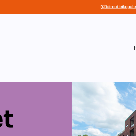
directieikcpal
et