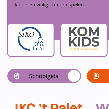
kinderen veilig kunnen spelen.
Schoolgids
IKC 't Palet...
W