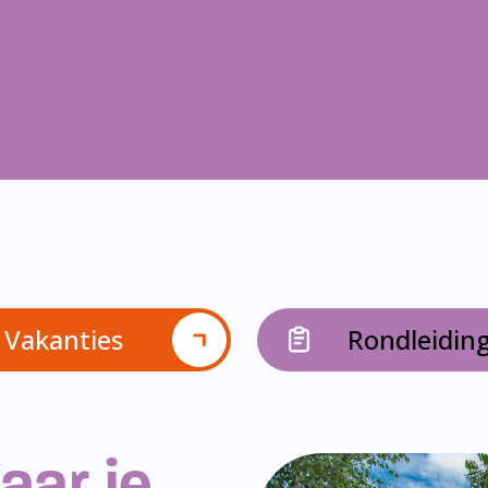
Vakanties
Rondleidin
aar je