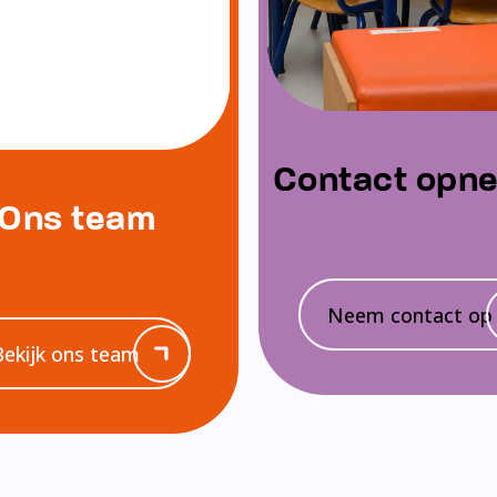
Contact opn
Ons team
Neem contact op
Bekijk ons team