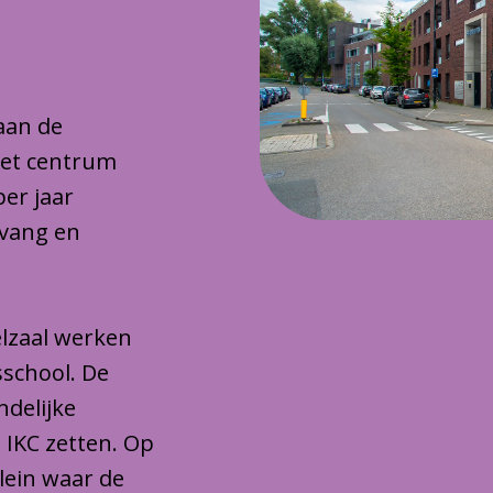
 aan de
het centrum
per jaar
pvang en
lzaal werken
sschool. De
ndelijke
 IKC zetten. Op
plein waar de