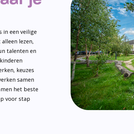
 in een veilige
 alleen lezen,
un talenten en
 kinderen
erken, keuzes
werken samen
amen het beste
ap voor stap