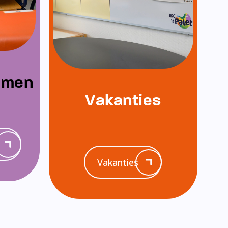
emen
Vakanties
Vakanties