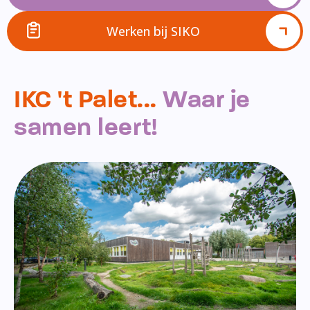
Werken bij SIKO
IKC 't Palet...
Waar je
samen leert!