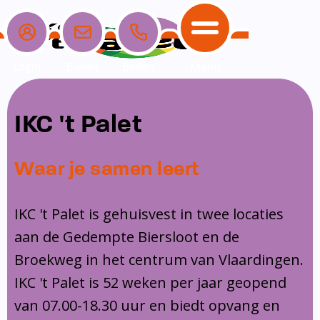
Login
E-mail
Bellen
Menu
School
Ouders
Opvang
Communicatie
IKC 't Palet
Home
School
Ons onderwijs
Nieuwe ouders
Dagopvang
Schoolpraat app
Waar je samen leert
Ouders
Ons team
Overblijf
Peuterspeelzaal
Opvang
Schoolgids
Ouderraad
Buitenschoolse opvang
IKC 't Palet is gehuisvest in twee locaties
Communicatie
aan de Gedempte Biersloot en de
Leerlingenzorg
Medezeggenschapsraad
Broekweg in het centrum van Vlaardingen.
Contact
Privacy
Klachtenregeling
IKC 't Palet is 52 weken per jaar geopend
Vakanties en lesvrije dagen
van 07.00-18.30 uur en biedt opvang en