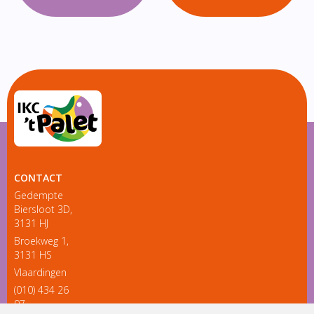
CONTACT
Gedempte
Biersloot 3D,
3131 HJ
Broekweg 1,
3131 HS
Vlaardingen
(010) 434 26
97