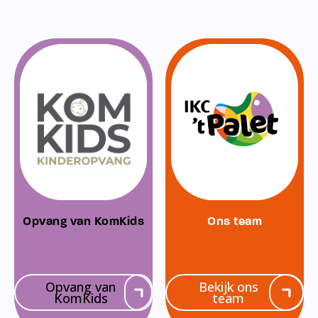
Opvang van KomKids
Ons team
Opvang van
Bekijk ons
KomKids
team