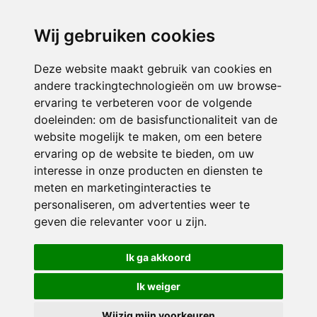
directieikcpalet@siko.nl
Wij gebruiken cookies
ONDERDEEL VAN
Deze website maakt gebruik van cookies en
andere trackingtechnologieën om uw browse-
ervaring te verbeteren voor de volgende
doeleinden:
om de basisfunctionaliteit van de
website mogelijk te maken
,
om een betere
ervaring op de website te bieden
,
om uw
interesse in onze producten en diensten te
© 2026 IKC ’t Palet | Alle rechten voorbehouden
meten en marketinginteracties te
personaliseren
,
om advertenties weer te
Privacy policy
|
Disclaimer
|
Klachtenregeling
|
RSIN en Anbi
|
Cookie
geven die relevanter voor u zijn
.
voorkeuren
Crealisatie
The MindOffice
Ik ga akkoord
Ik weiger
Wijzig mijn voorkeuren