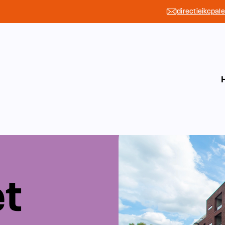
directieikcpal
et