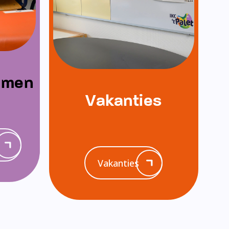
emen
Vakanties
Vakanties