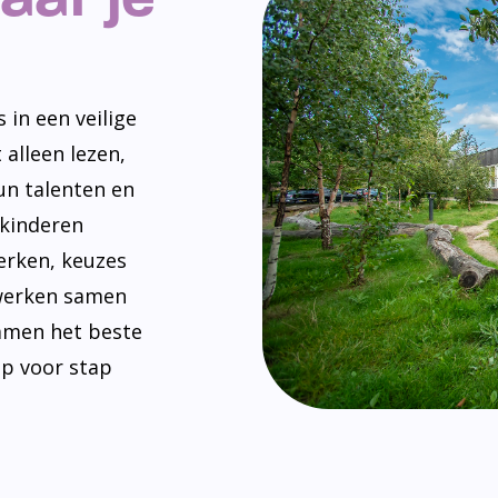
 in een veilige
 alleen lezen,
un talenten en
 kinderen
erken, keuzes
werken samen
amen het beste
ap voor stap