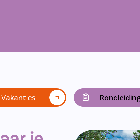
Vakanties
Rondleidin
aar je