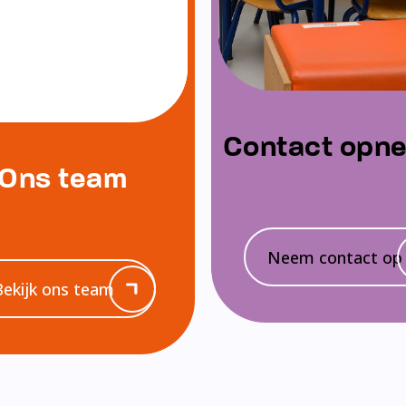
Contact opn
Ons team
Neem contact op
Bekijk ons team