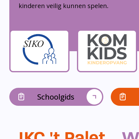
kinderen veilig kunnen spelen.
Schoolgids
IKC 't Palet...
W