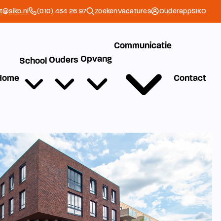
et@siko.nl
(010) 434 26 97
Zoeken
Vacatures
Ouderapp
SIKO
Communicatie
Opvang
Ouders
School
Home
Contact