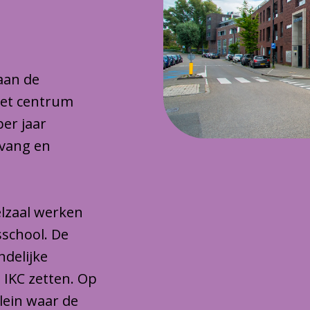
 aan de
het centrum
per jaar
pvang en
lzaal werken
sschool. De
ndelijke
 IKC zetten. Op
plein waar de