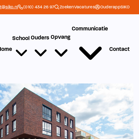
et@siko.nl
(010) 434 26 97
Zoeken
Vacatures
Ouderapp
SIKO
Communicatie
Opvang
Ouders
School
Home
Contact