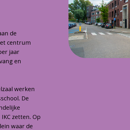
 aan de
het centrum
per jaar
pvang en
lzaal werken
sschool. De
ndelijke
 IKC zetten. Op
plein waar de