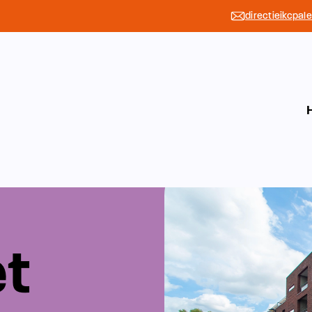
directieikcpal
et