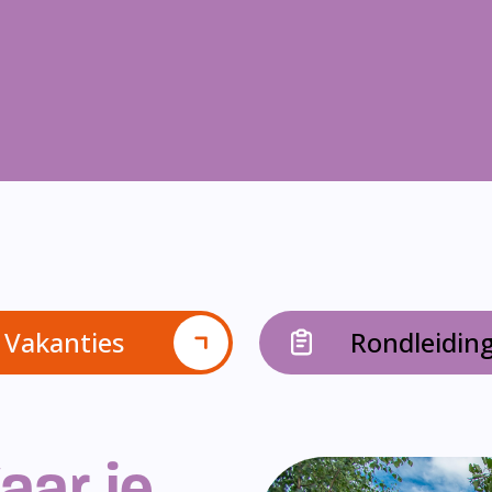
Vakanties
Rondleidin
aar je