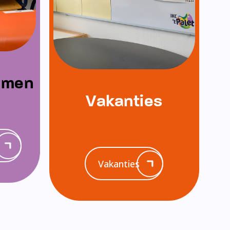
emen
Vakanties
Vakanties