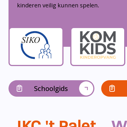
kinderen veilig kunnen spelen.
Schoolgids
IKC 't Palet...
W