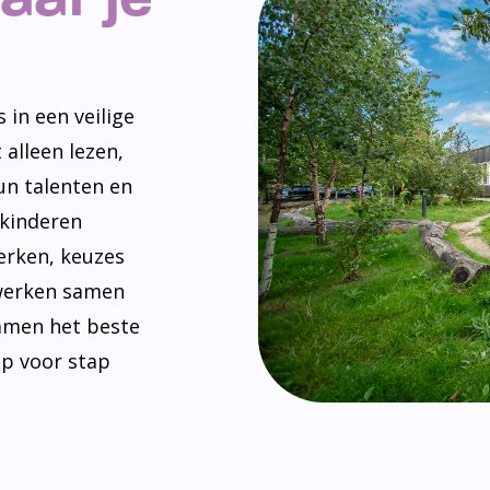
 in een veilige
 alleen lezen,
un talenten en
 kinderen
erken, keuzes
werken samen
amen het beste
ap voor stap