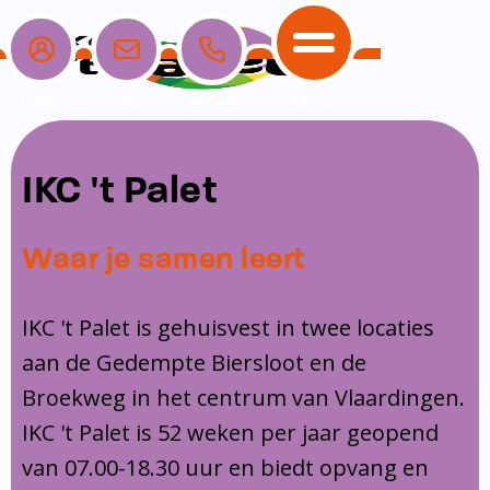
Login
E-mail
Bellen
Menu
School
Ouders
Opvang
Communicatie
IKC 't Palet
Home
School
Ons onderwijs
Nieuwe ouders
Dagopvang
Schoolpraat app
Waar je samen leert
Ouders
Ons team
Overblijf
Peuterspeelzaal
Opvang
Schoolgids
Ouderraad
Buitenschoolse opvang
IKC 't Palet is gehuisvest in twee locaties
Communicatie
aan de Gedempte Biersloot en de
Leerlingenzorg
Medezeggenschapsraad
Broekweg in het centrum van Vlaardingen.
Contact
Privacy
Klachtenregeling
IKC 't Palet is 52 weken per jaar geopend
Vakanties en lesvrije dagen
van 07.00-18.30 uur en biedt opvang en