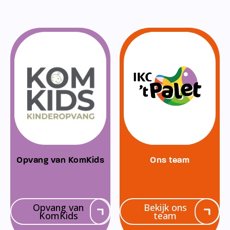
Opvang van KomKids
Ons team
Opvang van
Bekijk ons
KomKids
team