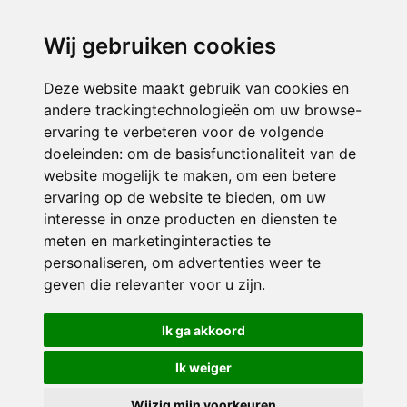
directieikcpalet@siko.nl
Wij gebruiken cookies
ONDERDEEL VAN
Deze website maakt gebruik van cookies en
andere trackingtechnologieën om uw browse-
ervaring te verbeteren voor de volgende
doeleinden:
om de basisfunctionaliteit van de
website mogelijk te maken
,
om een betere
ervaring op de website te bieden
,
om uw
interesse in onze producten en diensten te
© 2026 IKC ’t Palet | Alle rechten voorbehouden
meten en marketinginteracties te
personaliseren
,
om advertenties weer te
Privacy policy
|
Disclaimer
|
Klachtenregeling
|
RSIN en Anbi
|
Cookie
geven die relevanter voor u zijn
.
voorkeuren
Crealisatie
The MindOffice
Ik ga akkoord
Ik weiger
Wijzig mijn voorkeuren