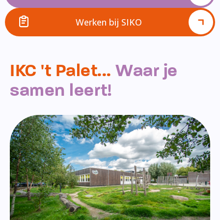
Werken bij SIKO
IKC 't Palet...
Waar je
samen leert!