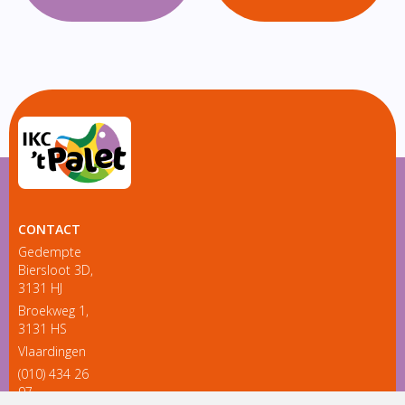
CONTACT
Gedempte
Biersloot 3D,
3131 HJ
Broekweg 1,
3131 HS
Vlaardingen
(010) 434 26
97