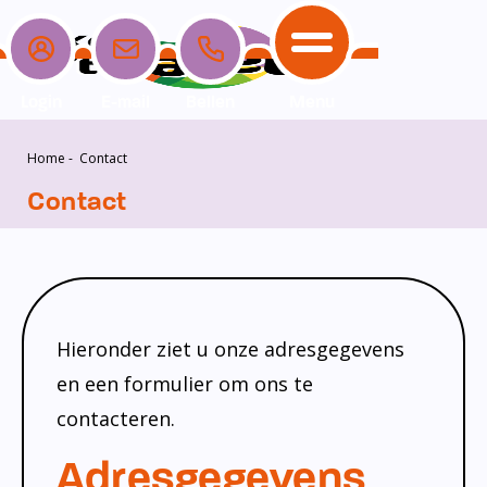
Login
E-mail
Bellen
Menu
Home
-
Contact
School
Ouders
Opvang
Communicatie
Home
Contact
School
Ons onderwijs
Nieuwe ouders
Dagopvang
Schoolpraat app
Ouders
Ons team
Overblijf
Peuterspeelzaal
Opvang
Schoolgids
Ouderraad
Buitenschoolse opvang
Hieronder ziet u onze adresgegevens
Communicatie
Leerlingenzorg
Medezeggenschapsraad
en een formulier om ons te
Contact
Privacy
Klachtenregeling
contacteren.
Vakanties en lesvrije dagen
Adresgegevens